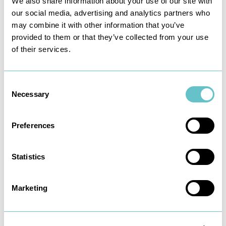
We also share information about your use of our site with
Recommerce-Pionier rebuy geht mit neuer
our social media, advertising and analytics partners who
Kampagne in den Endspurt für 2023
may combine it with other information that you’ve
provided to them or that they’ve collected from your use
of their services.
Consent
Necessary
Selection
Preferences
Statistics
15
.
09
.
2023
Marketing
Deutsche lesen weiterhin am liebsten
gedruckte Bücher und Magazine