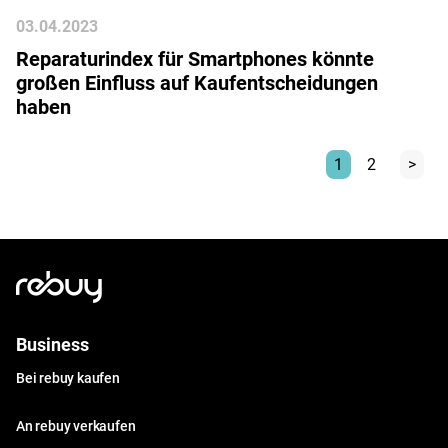
03
.
04
.
2023
Reparaturindex für Smartphones könnte
großen Einfluss auf Kaufentscheidungen
haben
1
2
>
Business
Bei rebuy kaufen
An rebuy verkaufen